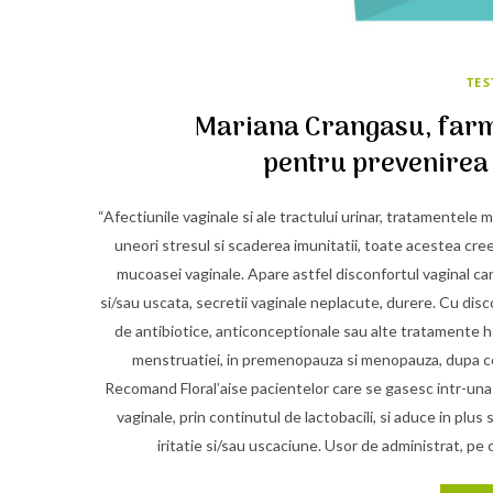
TE
Mariana Crangasu, farm
pentru prevenirea 
“Afectiunile vaginale si ale tractului urinar, tratamentele 
uneori stresul si scaderea imunitatii, toate acestea creea
mucoasei vaginale. Apare astfel disconfortul vaginal ca
si/sau uscata, secretii vaginale neplacute, durere. Cu dis
de antibiotice, anticonceptionale sau alte tratamente horm
menstruatiei, in premenopauza si menopauza, dupa con
Recomand Floral’aise pacientelor care se gasesc intr-una d
vaginale, prin continutul de lactobacili, si aduce in plus
iritatie si/sau uscaciune. Usor de administrat, pe c