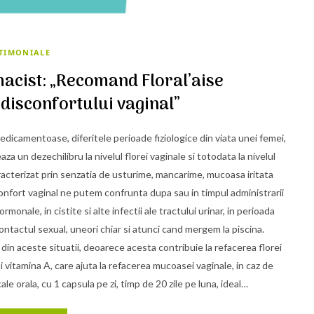
STIMONIALE
acist: „Recomand Floral’aise
disconfortului vaginal”
medicamentoase, diferitele perioade fiziologice din viata unei femei,
za un dezechilibru la nivelul florei vaginale si totodata la nivelul
racterizat prin senzatia de usturime, mancarime, mucoasa iritata
confort vaginal ne putem confrunta dupa sau in timpul administrarii
onale, in cistite si alte infectii ale tractului urinar, in perioada
tactul sexual, uneori chiar si atunci cand mergem la piscina.
in aceste situatii, deoarece acesta contribuie la refacerea florei
 si vitamina A, care ajuta la refacerea mucoasei vaginale, in caz de
ale orala, cu 1 capsula pe zi, timp de 20 zile pe luna, ideal…