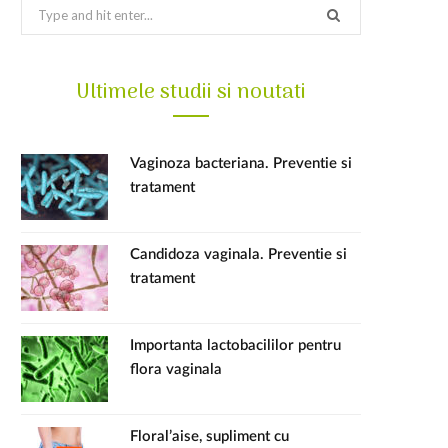
S
e
a
Ultimele studii si noutati
r
c
h
f
Vaginoza bacteriana. Preventie si
o
tratament
r
:
Candidoza vaginala. Preventie si
tratament
Importanta lactobacililor pentru
flora vaginala
Floral’aise, supliment cu