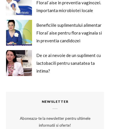
Floral`aise in preventia vaginozei.
Importanta microbiotei locale
Beneficiile suplimentului alimentar
Floral`aise pentru flora vaginala si
in preventia candidozei
De ce ai nevoie de un supliment cu
lactobacili pentru sanatatea ta
intima?
Floral'aise, aliatul femeilor de orice
varsta. Sfaturile doamnei dr. Ana-
Maria Rotaru
NEWSLETTER
Cui si cum se recomanda Floral'aise.
Aboneaza-te la newsletter pentru ultimele
Recomandarile doamnei dr. Ana-
informatii si oferte!