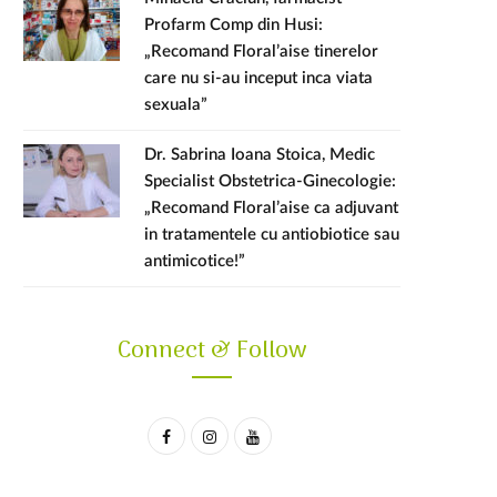
Profarm Comp din Husi:
„Recomand Floral’aise tinerelor
care nu si-au inceput inca viata
sexuala”
Dr. Sabrina Ioana Stoica, Medic
Specialist Obstetrica-Ginecologie:
„Recomand Floral’aise ca adjuvant
in tratamentele cu antiobiotice sau
antimicotice!”
Connect & Follow
F
I
Y
a
n
o