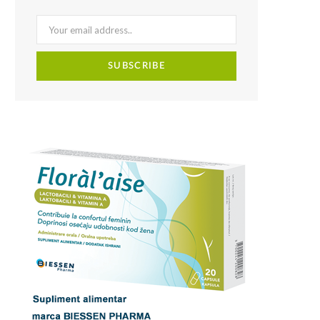
Maria Rotaru
Floral`aise mentine flora vaginala
normala
Beneficiile vitaminei A pentru
sanatatea femeilor
Floral`aise, care contine lactobacili
si vitamina A, supliment cu
administrare orala
Rolul vitaminei A la menopauza